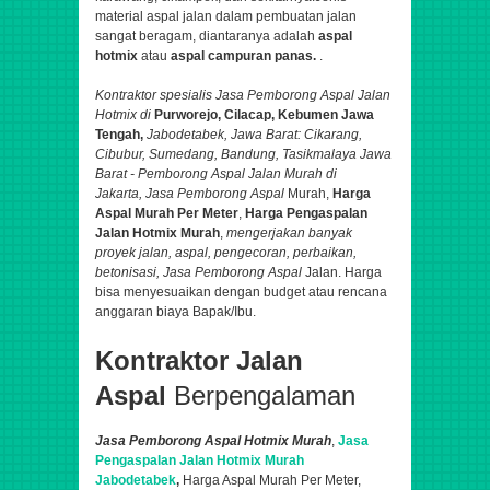
material aspal jalan dalam pembuatan jalan
sangat beragam, diantaranya adalah
aspal
hotmix
atau
aspal campuran panas.
.
Kontraktor spesialis Jasa Pemborong Aspal
Jalan
Hotmix di
Purworejo, Cilacap, Kebumen Jawa
Tengah,
Jabodetabek, Jawa Barat: Cikarang,
Cibubur, Sumedang, Bandung​, Tasikmalaya Jawa
Barat - Pemborong Aspal Jalan Murah di
Jakarta,
Jasa Pemborong Aspal
Murah,
Harga
Aspal Murah Per Meter
,
Harga Pengaspalan
Jalan Hotmix Murah
,
mengerjakan banyak
proyek jalan,
aspal
, pengecoran, perbaikan,
betonisasi,
Jasa Pemborong Aspal
Jalan.
Harga
bisa menyesuaikan dengan budget atau rencana
anggaran biaya Bapak/Ibu.
Kontraktor Jalan
Aspal
Berpengalaman
Jasa Pemborong Aspal Hotmix Murah
,
Jasa
Pengaspalan Jalan Hotmix Murah
Jabodetabek
,
Harga Aspal Murah Per Meter,