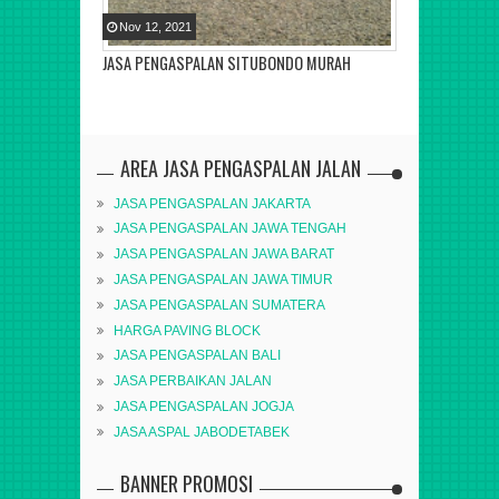
Nov
12
,
2021
Nov
12
,
2021
K MURAH
JASA PENGASPALAN SITUBONDO MURAH
JASA PENGAS
AREA JASA PENGASPALAN JALAN
JASA PENGASPALAN JAKARTA
JASA PENGASPALAN JAWA TENGAH
JASA PENGASPALAN JAWA BARAT
JASA PENGASPALAN JAWA TIMUR
JASA PENGASPALAN SUMATERA
HARGA PAVING BLOCK
JASA PENGASPALAN BALI
JASA PERBAIKAN JALAN
JASA PENGASPALAN JOGJA
JASA ASPAL JABODETABEK
BANNER PROMOSI