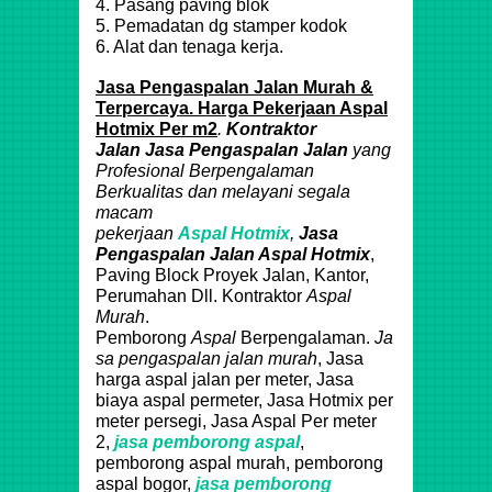
4. Pasang paving blok
5. Pemadatan dg stamper kodok
6. Alat dan tenaga kerja.
Jasa Pengaspalan Jalan Murah &
Terpercaya. Harga Pekerjaan Aspal
Hotmix Per m2
.
Kontraktor
Jalan
Jasa Pengaspalan Jalan
yang
Profesional Berpengalaman
Berkualitas dan melayani segala
macam
pekerjaan
Aspal
Hotmix
,
Jasa
Pengaspalan Jalan Aspal
Hotmix
,
Paving Block Proyek Jalan, Kantor,
Perumahan Dll. Kontraktor
Aspal
Murah
.
Pemborong
Aspal
Berpengalaman.
Ja
sa pengaspalan jalan murah
, Jasa
harga aspal jalan per meter, Jasa
biaya aspal permeter, Jasa Hotmix per
meter persegi, Jasa Aspal Per meter
2,
jasa pemborong aspal
,
pemborong aspal murah, pemborong
aspal bogor,
jasa
pemborong