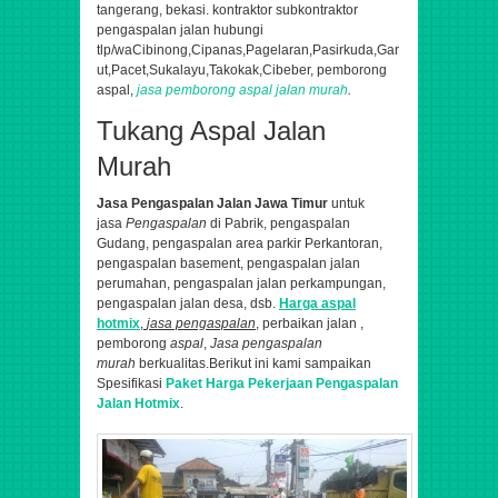
tangerang, bekasi. kontraktor subkontraktor
pengaspalan jalan hubungi
tlp/wa
Cibinong,Cipanas,Pagelaran,Pasirkuda,Gar
ut,Pacet,Sukalayu,Takokak,Cibeber,
pemborong
aspal,
jasa pemborong aspal jalan murah
.
Tukang Aspal Jalan
Murah
Jasa Pengaspalan
Jalan Jawa Timur
untuk
jasa
Pengaspalan
di Pabrik, pengaspalan
Gudang, pengaspalan area parkir Perkantoran,
pengaspalan basement, pengaspalan jalan
perumahan, pengaspalan jalan perkampungan,
pengaspalan jalan desa, dsb.
Harga aspal
hotmix
,
jasa pengaspalan
, perbaikan jalan ,
pemborong
aspal
,
Jasa pengaspalan
murah
berkualitas.
Berikut ini kami sampaikan
Spesifikasi
Paket Harga Pekerjaan Pengaspalan
Jalan Hotmix
.