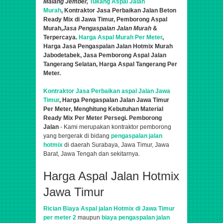
Malang Jember,
Tukang Aspal Jalan
Murah
,
Kontraktor
Jasa Perbaik
a
n Jalan Beton
Ready Mix di Jawa Timur,
Pemborong Aspal
Murah,
Jasa Pengaspalan Jalan Murah
&
Terpercaya.
Harga Aspal Murah Per Meter
,
Harga Jasa Pengaspalan Jalan Hotmix Murah
Jabodetabek, Jasa Pemborong Aspal Jalan
Tangerang Selatan, Harga Aspal Tangerang Per
Meter.
Kontraktor Jasa Perbaikan aspal Jalan Jawa
Timur
, Harga Pengaspalan Jalan
Jawa Timur
Per Meter,
Menghitung Kebutuhan Material
Ready Mix Per Meter Persegi. Pemborong
Jalan
- Kami
merupakan kontraktor pemborong
yang bergerak di bidang
pengaspalan jalan
hotmix
di daerah Surabaya, Jawa Timur, Jawa
Barat, Jawa Tengah dan sekitarnya.
Harga Aspal Jalan Hotmix
Jawa Timur
Rician Biaya Aspal jalan Hotmix di Jawa Timur
per meter 2
maupun
biaya pengaspalan jalan