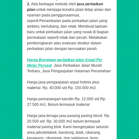
2.
Ada berbagai metode oleh
jasa perbaikan
jalan
untuk menjaga kondisi jalan tetap aman dan
nyaman pada penggunaannya,
seperti:Penambalan pada perbaikan jalan yang
ambles, berlubang, dan retak. Membuat lapisan
baru untuk perbaikan jalan yang rusak di bagian
permukaan seperti retak dan pecah. Melakukan
pembongkaran atau evaluasi struktur dalam
perbaikan jalan dengan kerusakan parah.
Harga Borongan perbaikan jalan
Aspal
Per
Meter Persegi
Jasa
Perbaikan Jalan Murah
Terbaru,
Jasa
Pengaspalan Halaman Perumahan
Harga jasa pengaspalan aspal hotmix plus
material Rp. 40.000 s/d Rp. 150.000 /m2.
Harga pemasangan kanstin Rp. 12.000 s/d Rp.
27.500 /m1. Belum termasuk material
Harga jasa tenaga jasa pasang paving block Rp.
20.500 s/d Rp. 30.000 /m2 belum termasuk
material paving blok. Kami mengerjakan seluruh
area jabodetabek, bandung, tasik, cikarang,
karawang, cikampek, dan sekitarnya.
Jenis