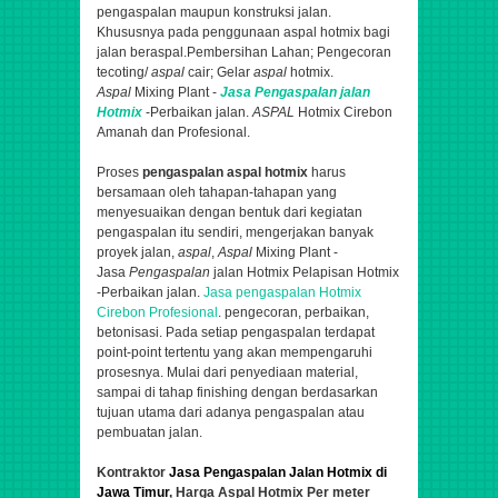
pengaspalan maupun konstruksi jalan.
Khususnya pada penggunaan aspal hotmix bagi
jalan beraspal.
Pembersihan Lahan; Pengecoran
tecoting/
aspal
cair; Gelar
aspal
hotmix.
Aspal
Mixing Plant -
Jasa
Pengaspalan
jalan
Hotmix
-Perbaikan jalan.
ASPAL
Hotmix Cirebon
Amanah dan Profesional.
Proses
pengaspalan aspal hotmix
harus
bersamaan oleh tahapan-tahapan yang
menyesuaikan dengan bentuk dari kegiatan
pengaspalan itu sendiri,
mengerjakan banyak
proyek jalan,
aspal
,
Aspal
Mixing Plant -
Jasa
Pengaspalan
jalan Hotmix Pelapisan Hotmix
-Perbaikan jalan.
Jasa
pengaspalan
Hotmix
Cirebon Profesional
.
pengecoran, perbaikan,
betonisasi
. Pada setiap pengaspalan terdapat
point-point tertentu yang akan mempengaruhi
prosesnya. Mulai dari penyediaan material,
sampai di tahap finishing dengan berdasarkan
tujuan utama dari adanya pengaspalan atau
pembuatan jalan.
Kontraktor
Jasa Pengaspalan Jalan Hotmix di
Jawa Timur
, Harga Aspal Hotmix Per meter