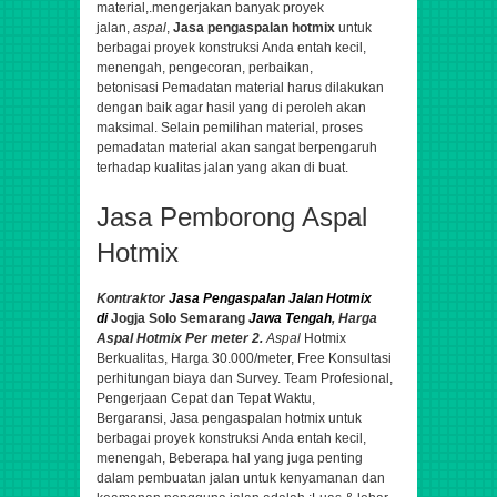
material,.
mengerjakan banyak proyek
jalan,
aspal
,
Jasa pengaspalan hotmix
untuk
berbagai proyek konstruksi Anda entah kecil,
menengah,
pengecoran, perbaikan,
betonisasi
Pemadatan material harus dilakukan
dengan baik agar hasil yang di peroleh akan
maksimal. Selain pemilihan material, proses
pemadatan material akan sangat berpengaruh
terhadap kualitas jalan yang akan di buat.
Jasa Pemborong Aspal
Hotmix
Kontraktor
Jasa Pengaspalan Jalan Hotmix
di
Jogja Solo Semarang
Jawa Tengah
, Harga
Aspal Hotmix Per meter 2.
Aspal
Hotmix
Berkualitas, Harga 30.000/meter, Free Konsultasi
perhitungan biaya dan Survey. Team Profesional,
Pengerjaan Cepat dan Tepat Waktu,
Bergaransi
,
Jasa pengaspalan hotmix untuk
berbagai proyek konstruksi Anda entah kecil,
menengah,
Beberapa hal yang juga penting
dalam pembuatan jalan untuk kenyamanan dan