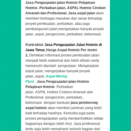
Jasa
Pengaspalan
jalan Hotmix Pelapisan
Hotmix -Perbaikan jalan.
ASPAL
Hotmix Cirebon
Amanah dan Profesional.
Jasa aspal jalan
akan
memberi berbagai masukan dan saran terhadap
proyek pembuatan, perbaikan, atau juga
pembangunan jalan,
mengerjakan banyak proyek
jalan,
aspal
, pengecoran, perbaikan, betonisasi.
Kontraktor
Jasa Pengaspalan Jalan Hotmix di
Jawa Timur,
Harga Aspal Hotmix Per meter
2,
Demikian informasi proses pembuatan jalan
menjadi lebih maksimal dan lebih efisien serta
memenuhi standart pengerjaan. Mengerjakan
aspal jalan,
mengerjakan banyak proyek
jalan,
aspal
,
Aspal
Mixing
Plant
-
Jasa
Pengaspalan
jalan Hotmix
Pelapisan Hotmix
-Perbaikan
jalan.
ASPAL
Hotmix Cirebon Amanah dan
Profesional.
pengecoran, perbaikan,
betonisasi
dengan bantuan
jasa pemborong
aspal hotmix
akan memberi jaminan yang lebih
baik terhadap hasilnya. Kemudia juga pada
proses pengaspalan yang memperhatikan setiap
bagiannya dengan lebih rinci. Jasa profesional
tentu saja lebih memahami seluruh bagian dari