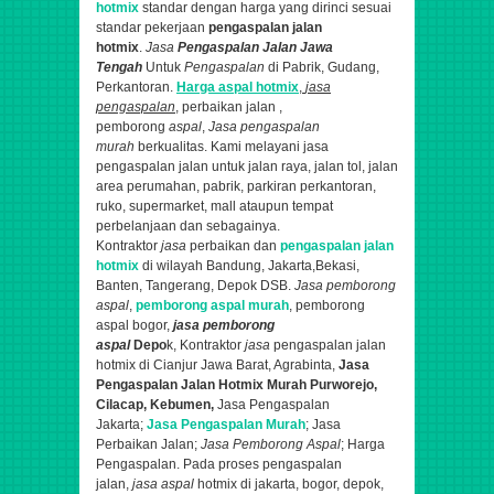
hotmix
standar dengan harga yang dirinci sesuai
standar pekerjaan
pengaspalan jalan
hotmix
.
Jasa
Pengaspalan
Jalan Jawa
Tengah
Untuk
Pengaspalan
di Pabrik, Gudang,
Perkantoran.
Harga aspal hotmix
,
jasa
pengaspalan
, perbaikan jalan ,
pemborong
aspal
,
Jasa pengaspalan
murah
berkualitas.
Kami melayani jasa
pengaspalan jalan untuk jalan raya, jalan tol, jalan
area perumahan, pabrik, parkiran perkantoran,
ruko, supermarket, mall ataupun tempat
perbelanjaan dan sebagainya.
K
ontraktor
jasa
perbaikan dan
pengaspalan jalan
hotmix
di wilayah Bandung, Jakarta,Bekasi,
Banten, Tangerang, Depok DSB.
Jasa pemborong
aspal
,
pemborong aspal murah
, pemborong
aspal bogor,
jasa
pemborong
aspal
Depo
k,
Kontraktor
jasa
pengaspalan jalan
hotmix di Cianjur Jawa Barat, Agrabinta,
Jasa
Pengaspalan Jalan Hotmix Murah
Purworejo,
Cilacap, Kebumen
,
Jasa Pengaspalan
Jakarta;
Jasa Pengaspalan Murah
; Jasa
Perbaikan Jalan;
Jasa Pemborong Aspal
; Harga
Pengaspalan. Pada proses pengaspalan
jalan,
jasa aspal
hotmix di jakarta, bogor, depok,