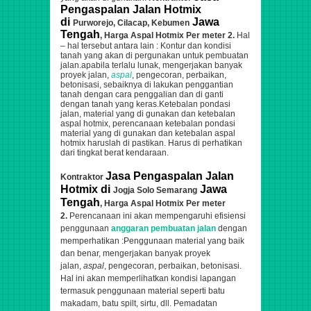
Pengaspalan Jalan Hotmix
di
Jawa
Purworejo, Cilacap, Kebumen
Tengah
, Harga Aspal Hotmix Per meter 2.
Hal
– hal tersebut antara lain : Kontur dan kondisi
tanah yang akan di pergunakan untuk pembuatan
jalan.apabila terlalu lunak,
mengerjakan banyak
proyek jalan,
aspal
, pengecoran, perbaikan,
betonisasi,
sebaiknya di lakukan penggantian
tanah dengan cara penggalian dan di ganti
dengan tanah yang keras.Ketebalan pondasi
jalan, material yang di gunakan dan ketebalan
aspal hotmix, perencanaan ketebalan pondasi
material yang di gunakan dan ketebalan aspal
hotmix haruslah di pastikan. Harus di perhatikan
dari tingkat berat kendaraan.
Jasa Pengaspalan Jalan
Kontraktor
Hotmix di
Jawa
Jogja Solo Semarang
Tengah
, Harga Aspal Hotmix Per meter
2.
Perencanaan ini akan mempengaruhi efisiensi
penggunaan
anggaran pembuatan jalan
dengan
memperhatikan :Penggunaan material yang baik
dan benar,
mengerjakan banyak proyek
jalan,
aspal
, pengecoran, perbaikan, betonisasi
.
Hal ini akan memperlihatkan kondisi lapangan
termasuk penggunaan material seperti batu
makadam, batu spilt, sirtu, dll. Pemadatan