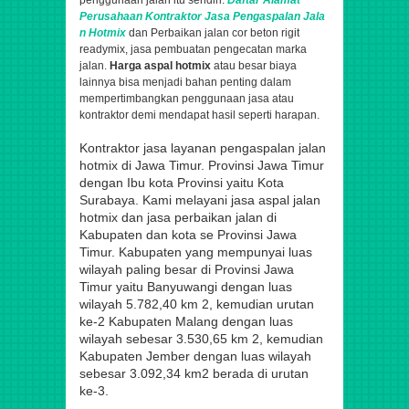
penggunaan jalan itu sendiri.
Daftar Alamat
Perusahaan
Kontraktor
Jasa
Pengaspalan
Jala
n Hotmix
dan Perbaikan jalan cor beton rigit
readymix, jasa pembuatan pengecatan marka
jalan.
Harga aspal hotmix
atau besar biaya
lainnya bisa menjadi bahan penting dalam
mempertimbangkan penggunaan jasa atau
kontraktor demi mendapat hasil seperti harapan.
Kontraktor jasa layanan pengaspalan jalan
hotmix di Jawa Timur. Provinsi Jawa Timur
dengan Ibu kota Provinsi yaitu Kota
Surabaya. Kami melayani jasa aspal jalan
hotmix dan jasa perbaikan jalan di
Kabupaten dan kota se Provinsi Jawa
Timur. Kabupaten yang mempunyai luas
wilayah paling besar di Provinsi Jawa
Timur yaitu Banyuwangi dengan luas
wilayah 5.782,40 km 2, kemudian urutan
ke-2 Kabupaten Malang dengan luas
wilayah sebesar 3.530,65 km 2, kemudian
Kabupaten Jember dengan luas wilayah
sebesar 3.092,34 km2 berada di urutan
ke-3.