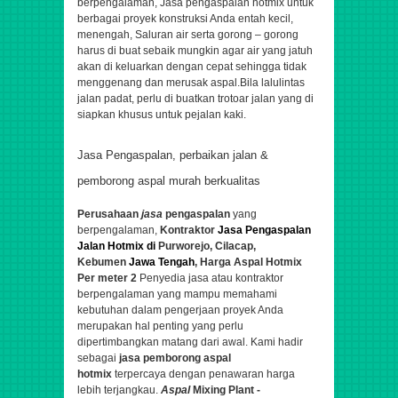
berpengalaman,
Jasa pengaspalan hotmix untuk
berbagai proyek konstruksi Anda entah kecil,
menengah,
Saluran air serta gorong – gorong
harus di buat sebaik mungkin agar air yang jatuh
akan di keluarkan dengan cepat sehingga tidak
menggenang dan merusak aspal.Bila lalulintas
jalan padat, perlu di buatkan trotoar jalan yang di
siapkan khusus untuk pejalan kaki.
Jasa Pengaspalan, perbaikan jalan &
pemborong aspal murah berkualitas
Perusahaan
jasa
pengaspalan
yang
berpengalaman,
Kontraktor
Jasa Pengaspalan
Jalan Hotmix di
Purworejo, Cilacap,
Kebumen
Jawa Tengah
, Harga Aspal Hotmix
Per meter 2
Penyedia jasa atau kontraktor
berpengalaman yang mampu memahami
kebutuhan dalam pengerjaan proyek Anda
merupakan hal penting yang perlu
dipertimbangkan matang dari awal. Kami hadir
sebagai
jasa pemborong aspal
hotmix
terpercaya dengan penawaran harga
lebih terjangkau.
Aspal
Mixing Plant -