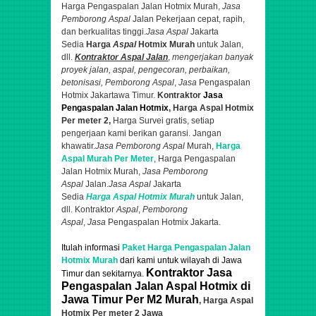
Harga Pengaspalan Jalan Hotmix Murah,
Jasa
Pemborong Aspal
Jalan
Pekerjaan cepat, rapih,
dan berkualitas tinggi.
Jasa Aspal
Jakarta
Sedia
Harga
Aspal
Hotmix Murah
untuk Jalan,
dll.
Kontraktor
Aspal Jalan
,
mengerjakan banyak
proyek jalan,
aspal
, pengecoran, perbaikan,
betonisasi,
Pemborong Aspal
,
Jasa
Pengaspalan
Hotmix Jakartawa Timur.
K
ontraktor
Jasa
Pengaspalan Jalan Hotmix
, Harga Aspal Hotmix
Per meter 2,
Harga Survei gratis, setiap
pengerjaan kami berikan garansi. Jangan
khawatir.
Jasa Pemborong Aspal
Murah,
Harga
Aspal Murah Per Meter
, Harga Pengaspalan
Jalan Hotmix Murah,
Jasa Pemborong
Aspal
Jalan.
Jasa Aspal
Jakarta
Sedia
Harga Aspal Hotmix Murah
untuk Jalan,
dll. Kontraktor
Aspal
,
Pemborong
Aspal
,
Jasa
Pengaspalan Hotmix Jakarta.
Itulah informasi
Paket Harga Pengaspalan Jalan
Hotmix Murah
dari
kami untuk
wilayah di
Jawa
Kontraktor Jasa
Timur dan sekitarnya.
Pengaspalan Jalan Aspal Hotmix di
Jawa Timur Per M2 Murah
, Harga Aspal
Hotmix Per meter 2 Jawa