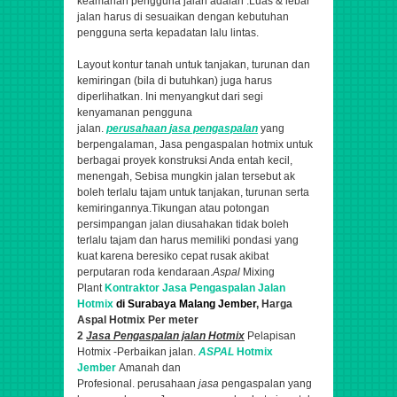
keamanan pengguna jalan adalah :Luas & lebar
jalan harus di sesuaikan dengan kebutuhan
pengguna serta kepadatan lalu lintas.
Layout kontur tanah untuk tanjakan, turunan dan
kemiringan (bila di butuhkan) juga harus
diperlihatkan. Ini menyangkut dari segi
kenyamanan pengguna
jalan.
perusahaan
jasa
pengaspalan
yang
berpengalaman,
Jasa pengaspalan hotmix untuk
berbagai proyek konstruksi Anda entah kecil,
menengah,
Sebisa mungkin jalan tersebut ak
boleh terlalu tajam untuk tanjakan, turunan serta
kemiringannya.Tikungan atau potongan
persimpangan jalan diusahakan tidak boleh
terlalu tajam dan harus memiliki pondasi yang
kuat karena beresiko cepat rusak akibat
perputaran roda kendaraan.
Aspal
Mixing
Plant
Kontraktor
Jasa Pengaspalan Jalan
Hotmix
di Surabaya Malang Jember
, Harga
Aspal Hotmix Per meter
2
Jasa
Pengaspalan
jalan Hotmix
Pelapisan
Hotmix -Perbaikan jalan.
ASPAL
Hotmix
Jember
Amanah dan
Profesional.
perusahaan
jasa
pengaspalan yang