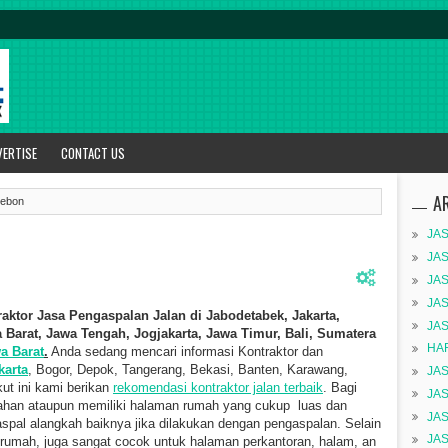
VERTISE
CONTACT US
A
rebon
JA
JA
JA
JA
raktor Jasa Pengaspalan Jalan di Jabodetabek, Jakarta,
JA
Barat, Jawa Tengah, Jogjakarta, Jawa Timur, Bali, Sumatera
HA
a Barat
.
Anda sedang mencari informasi Kontraktor dan
karta
, Bogor, Depok, Tangerang, Bekasi, Banten, Karawang,
JA
ut ini kami berikan
rekomendasi kontraktor jalan terbaik
. Bagi
JA
ahan ataupun memiliki halaman rumah yang cukup luas dan
JA
spal alangkah baiknya jika dilakukan dengan pengaspalan. Selain
JA
umah, juga sangat cocok untuk halaman perkantoran, halam, an