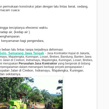
n permukaan konstruksi jalan dengan lalu lintas berat, sedang,
a macam cuaca
ingga terciptanya efesiensi waktu.
adap air, (kedap air ).
 penghamparan.
i kenyamanan bagi pengendara,
.
 beban lalu lintas tanpa terjadinya deformasi.
 Solo, Semarang Jawa Tengah
-
Jasa Kontraktor Aspal di Jakarta,
amayu, Majalengka, Kuningan, Losari, Brebes, Bandung, Banten Jawa
n Jalan di
Cirebon, Indramayu, Majalengka, Kuningan, Losari, Brebes,
ami merupakan
Perusahan Jasa Kontraktor
yang bergerak di bidang
berpengalaman dalam menangani berbagi proyek pengaspalan /
spalan Jalan di
Cirebon, Indramayu, Majalengka, Kuningan,
an sekitarnya.