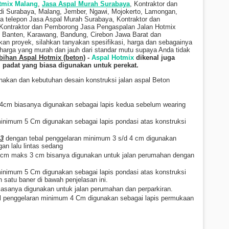
tmix Malang
,
Jasa Aspal Murah Surabaya
, Kontraktor dan
i Surabaya, Malang, Jember, Ngawi, Mojokerto, Lamongan,
a telepon Jasa Aspal Murah Surabaya, Kontraktor dan
Kontraktor dan Pemborong Jasa Pengaspalan Jalan Hotmix
, Banten, Karawang, Bandung, Cirebon Jawa Barat dan
an proyek, silahkan tanyakan spesifikasi, harga dan sebagainya
harga yang murah dan jauh dari standar mutu supaya Anda tidak
ebihan Aspal Hotmix (beton)
-
Aspal Hotmix
dikenal juga
 padat yang biasa digunakan untuk perekat.
akan dan kebutuhan desain konstruksi jalan aspal Beton
4cm biasanya digunakan sebagai lapis kedua sebelum wearing
inimum 5 Cm digunakan sebagai lapis pondasi atas konstruksi
 3
dengan tebal penggelaran minimum 3 s/d 4 cm digunakan
an lalu lintas sedang
 cm maks 3 cm bisanya digunakan untuk jalan perumahan dengan
inimum 5 Cm digunakan sebagai lapis pondasi atas konstruksi
ah satu baner di bawah penjelasan ini.
asanya digunakan untuk jalan perumahan dan perparkiran.
l penggelaran minimum 4 Cm digunakan sebagai lapis permukaan