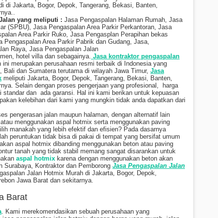
di
di Jakarta, Bogor, Depok, Tangerang, Bekasi, Banten,
rnya.
.
alan yang meliputi :
Jasa Pengaspalan Halaman Rumah, Jasa
r (SPBU), Jasa Pengaspalan Area Parkir Perkantoran, Jasa
palan Area Parkir Ruko, Jasa Pengasplan Perapihan bekas
 Pengaspalan Area Parkir Pabrik dan Gudang, Jasa,
alan Raya, Jasa Pengaspalan Jalan
n, hotel villa dan sebagainya.
Jasa kontraktor pengaspalan
ini merupakan perusahaan resmi terbaik di Indonesia yang
 Bali dan Sumatera terutama di wilayah Jawa Timur,
Jasa
k
meliputi Jakarta, Bogor, Depok, Tangerang, Bekasi, Banten,
rnya.
Selain dengan proses pengerjaan yang profesional, harga
 standar dan ada garansi. Hal ini kami berikan untuk kepuasan
akan kelebihan dari kami yang mungkin tidak anda dapatkan dari
ses pengerasan jalan maupun halaman, dengan alternatif lain
, atau menggunakan aspal hotmix serta menggunakan paving
milih manakah yang lebih efektif dan efisien? Pada dasarnya
ah peruntukan tidak bisa di pakai di tempat yang bersifat umum
akan aspal hotmix dibanding menggunakan beton atau paving
ntur tanah yang tidak stabil memang sangat disarankan untuk
nakan
aspal hotmix
karena dengan menggunakan beton akan
ah Surabaya, Kontraktor dan Pemborong
Jasa Pengaspalan Jalan
aspalan Jalan Hotmix Murah di Jakarta, Bogor, Depok,
rebon Jawa Barat dan sekitarnya.
a Barat
a
. Kami merekomendasikan sebuah perusahaan yang