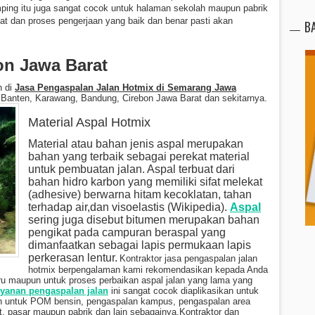
mping itu juga sangat cocok untuk halaman sekolah maupun pabrik
at dan proses pengerjaan yang baik dan benar pasti akan
B
on Jawa Barat
h di
Jasa Pengaspalan Jalan Hotmix di Semarang Jawa
 Banten, Karawang, Bandung, Cirebon Jawa Barat dan sekitarnya.
Material Aspal Hotmix
Material atau bahan jenis aspal merupakan
bahan yang terbaik sebagai perekat material
untuk pembuatan jalan. Aspal terbuat dari
bahan hidro karbon yang memiliki sifat melekat
(adhesive) berwarna hitam kecoklatan, tahan
terhadap air,dan visoelastis (Wikipedia).
Aspal
sering juga disebut bitumen merupakan bahan
pengikat pada campuran beraspal yang
dimanfaatkan sebagai lapis permukaan lapis
perkerasan lentur.
Kontraktor jasa pengaspalan jalan
hotmix berpengalaman kami rekomendasikan kepada Anda
ru maupun untuk proses perbaikan aspal jalan yang lama yang
yanan pengaspalan jalan
ini sangat cocok diaplikasikan untuk
an untuk POM bensin, pengaspalan kampus, pengaspalan area
, pasar maupun pabrik dan lain sebagainya.
Kontraktor dan