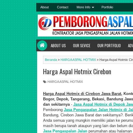
About
Contact
More Info
Portfolio
ABOUT US
OUR SEVICE
OUR PORTFOLIO
AD
Beranda
»
HARGA ASPAL HOTMIX
»
Harga Aspal Hotmix Ci
Harga Aspal Hotmix Cirebon
HARGA ASPAL HOTMIX
Harga Aspal Hotmix di Cirebon
Jawa Barat
, Kont
Bogor, Depok, Tangerang, Bekasi, Bandung Jawa 
dan sekitarnya
-
Jasa Aspal Hotmix di Depok Jaw
Pemborong
Jasa Pengaspalan Jalan Hotmix di Ja
Bandung, Cirebon Jawa Barat dan sekitarnya?. Berik
Anda semua yang mungkin memiliki jalan ke perum
masih berupa tanah ataupun yang lain dan belum dia
Jasa Pengaspalan Jalan
perumahan atau halaman r