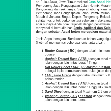
se Pulau Jawa, Jawa Timur meliputi
Jasa Aspal Ho
Pemborong Jasa Pengaspalan Jalan Hotmix Murah d
Banyuwangi dan sekitarnya, Segera hubungi kami vi
Pemborong Jasa Pengaspalan Jalan Hotmix Murah
Murah di Jakarta, Bogor, Depok, Tangerang, Bekasi
sekitarnya,
untuk berkonsultasi sebelum melaksanak
agar supaya Anda tidak terjebak dengan penawaran 
menyesal di kemudia hari.
Jenis, Aplikasi dan Kel
dengan sebutan Aspal beton merupakan material
Jenis Aspal beragam, Berdasarkan bahan yang digun
(Hotmix) mempunyai beberapa jenis antara Lain:
Binder Course ( BC )
dengan tebal minimum 
course.
Asphalt Traeted Base ( ATB )
dengan tebal m
jalan dengan lalu lintas berat / Tinggi.
Hot Roller Sheet ( HRS ) / Lataston / laston
sebagai lapis permukaan konstruksi jalan deng
( FG ) Fine Grade
dengan tebal minimum 2.8
beban rendah.
Asphalt Traeted Base ( ATB )
dengan tebal m
jalan dengan lalu lintas berat / Tinggi.klik sal
Sand Sheet
dengan tebal Maximum 2.8 cm bi
Wearing Course ( AC ) / Laston
dengan teba
jalan dengan lalu lintas berat.
Aplikasi Aspal Hotmix: