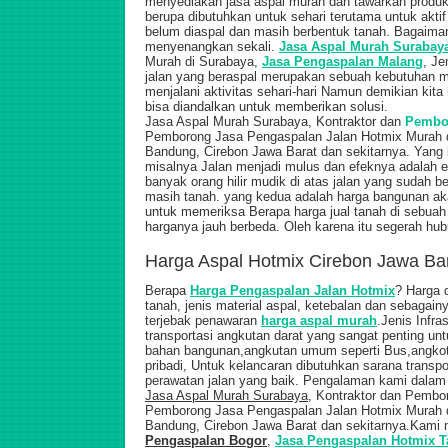
menyediakan jasa aspal murah dan tawarkan produk 
berupa dibutuhkan untuk sehari terutama untuk aktif
belum diaspal dan masih berbentuk tanah. Bagaimanak
menyenangkan sekali.
Jasa Aspal Murah Surabay
Murah di Surabaya,
Jasa Pengaspalan Malang
, Je
jalan yang beraspal merupakan sebuah kebutuhan m
menjalani aktivitas sehari-hari Namun demikian kit
bisa diandalkan untuk memberikan solusi.
Jasa Aspal Murah Surabaya, Kontraktor dan
Pembor
Pemborong Jasa Pengaspalan Jalan Hotmix Murah di
Bandung, Cirebon Jawa Barat dan sekitarnya.
Yang 
misalnya Jalan menjadi mulus dan efeknya adalah
banyak orang hilir mudik di atas jalan yang sudah b
masih tanah. yang kedua adalah harga bangunan ak
untuk memeriksa Berapa harga jual tanah di sebuah
harganya jauh berbeda. Oleh karena itu segerah hu
Harga Aspal Hotmix Cirebon Jawa Ba
Berapa
Harga Pengaspalan Jalan Hotmix
? Harga d
tanah, jenis material aspal, ketebalan dan sebagain
terjebak penawaran
harga aspal murah
.Jenis Infra
transportasi angkutan darat yang sangat penting u
bahan bangunan,angkutan umum seperti Bus,angkot, 
pribadi, Untuk kelancaran dibutuhkan sarana transpor
perawatan jalan yang baik.
Pengalaman kami dalam m
Jasa Aspal Murah Surabaya
, Kontraktor dan Pembo
Pemborong Jasa Pengaspalan Jalan Hotmix Murah di
Bandung, Cirebon Jawa Barat dan sekitarnya.Kami
Pengaspalan Bogor
,
Jasa Pengaspalan Hotmix 