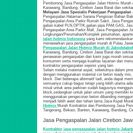
Pemborong Jasa Pengaspalan Jalan Hotmix Murah 
Karawang, Bandung, Cirebon Jawa Barat dan sekita
Melayani Jasa Spesialis Pekerjaan Pengaspalan J
Pengaspalan Halaman Sarana Pengisian Bahan Baka
Pengaspalan Area Parkir Rumah Sakit, Jasa Pengas
galian kabel PLN,OPTIK,galian pipa PAM,GAS, Jasa
Pengaspalan Area Parkir Mall, Jasa Pengaspalan J
Lingkungan/Perumahan/Komplek perumahan, aparteme
jalan hotmix Indonesia
yang kami rekomendasikan 
menawarkan jasa pengaspalan murah di Pulau Jawa,
Pengaspalan Jalan Hotmix Murah di
Jabodetabe
Karawang, Bandung, Cirebon Jawa Barat dan sekita
penawaran pengaspalan dari kami juga murah sesuai
konsumen serta menjaga kualitas layanan dan merup
kontraktor pengaspalan sejenis yang lain.
Selain melalui material aspal, sebetulnya dalam pro
dengan menggunakan material cor beton ready mix
block. Dari beberapa alternatif tadi, anda dapat me
semuanya cukup bagus tetapi yang lebih utama adal
misal untuk area parkiran sudah bagusnya menggun
block,sedangkan untuk jalan umum yang memiliki ko
menggunakan pengecoran beton dibanding menggu
menjadi lebih awet dan tahan lama.Jasa Aspal Mur
Hotmix
Murah
Kontraktor dan Pemborong Jasa Peng
Tangerang, Bekasi, Banten, Karawang, Bandung, Ci
Jasa Pengaspalan Jalan Cirebon Jaw
Kontraktor jasa pengaspalan jalan hotmix Jakart