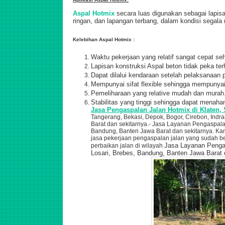
Aspal Hotmix
secara luas digunakan sebagai lapisa
ringan, dan lapangan terbang, dalam kondisi segal
Kelebihan Aspal Hotmix :
Waktu pekerjaan yang relatif sangat cepat seh
Lapisan konstruksi Aspal beton tidak peka terh
Dapat dilalui kendaraan setelah pelaksanaan
Mempunyai sifat flexible sehingga mempunya
Pemeliharaan yang relative mudah dan murah
Stabilitas yang tinggi sehingga dapat menahan
Jasa Pengaspalan Jalan Hotmix
di Klaten,
Tangerang, Bekasi, Depok, Bogor, Cirebon, Indr
Barat dan sekitarnya.- Jasa Layanan Pengaspala
Bandung, Banten Jawa Barat dan sekitarnya. K
jasa pekerjaan pengaspalan jalan yang sudah 
Jasa Layanan Penga
perbaikan jalan di wilayah
Losari, Brebes,
Bandung, Banten Jawa Barat d