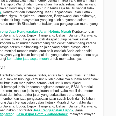
jasa pengaspalan jalan hotmix dengan harga yang murah. jalan
 Transport War di jalan. bayangkan jika ada sebuah jalanan yang
ah kondisinya bila hujan turun tentu saja hal itu sangat tidak
a
, Kontraktor dan Pemborong Jasa Pengaspalan Jalan Hotmix
mber, Ngawi, Mojokerto, Lamongan, Banyuwangi dan sekitarnya,
endesak bagi masyarakat yang ingin lebih nyaman dalam
a harus memilih Siapakah kontraktor jasa pengaspalan murah yang
ong Jasa Pengaspalan Jalan Hotmix Murah
Kontraktor dan
 Jakarta, Bogor, Depok, Tangerang, Bekasi, Banten, Karawang,
banyak diraih Jika jalan sudah diaspal cukup banyak sekali
 ekonomi akan mudah berkembang dan cepat berkembang karena
eraspal tersebut dibandingkan jalan yang belum diaspal alias
an menjadi tambah mahal atau naik cobalah Anda cek sendiri
 wilayah yang belum beraspal dan yang sudah beraspal tentu saja
bungi
kontraktor jasa aspal murah
untuk membahasnya.
rat
itentukan oleh beberapa faktor, antara lain: spesifikasi, struktur
ya. Silahkan hubungi kami untuk lebih detailnya supaya Anda tidak
struktur jalan merupakan sarana vital untuk menunjang
ntuk berbagai jenis kendaran angkutan sembako, BBM, Material
kereta, maupun jenis angkutan pribadi yaitu mobil dan motor
tasi dan infrastruktur jalan yang berkualitas serta dengan
emberikan jasa pengasapalan jalan sudah lebih dari 10 tahun.
rong Jasa Pengaspalan Jalan Hotmix Murah di
Kontraktor dan
 Jakarta, Bogor, Depok, Tangerang, Bekasi, Banten, Karawang,
 merupakan Kontraktor
Jasa Pengaspalan Depok
,
Jasa
Tangerang
,
Jasa Aspal Hotmix Jabodetabek
,
melayani wilayah