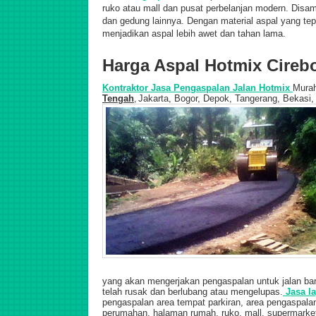
ruko atau mall dan pusat perbelanjan modern. Disa
dan gedung lainnya. Dengan material aspal yang tep
menjadikan aspal lebih awet dan tahan lama.
Harga Aspal Hotmix Cireb
Kontraktor Jasa Pengaspalan Jalan Hotmix
Mura
Tengah
Jakarta, Bogor, Depok, Tangerang, Bekasi,
,
yang akan mengerjakan pengaspalan untuk jalan ba
telah rusak dan berlubang atau mengelupas.
Jasa la
pengaspalan area tempat parkiran, area pengaspal
perumahan, halaman rumah, ruko, mall, supermarket