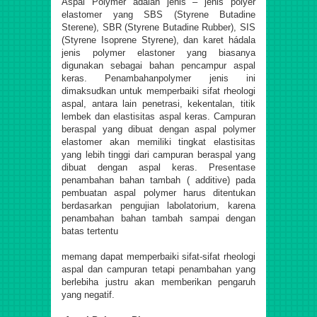
Aspal Polymer adalah jenis – jenis polyer
elastomer yang SBS (Styrene Butadine
Sterene), SBR (Styrene Butadine Rubber), SIS
(Styrene Isoprene Styrene), dan karet hádala
jenis polymer elastoner yang biasanya
digunakan sebagai bahan pencampur aspal
keras. Penambahanpolymer jenis ini
dimaksudkan untuk memperbaiki sifat rheologi
aspal, antara lain penetrasi, kekentalan, titik
lembek dan elastisitas aspal keras. Campuran
beraspal yang dibuat dengan aspal polymer
elastomer akan memiliki tingkat elastisitas
yang lebih tinggi dari campuran beraspal yang
dibuat dengan aspal keras. Presentase
penambahan bahan tambah ( additive) pada
pembuatan aspal polymer harus ditentukan
berdasarkan pengujian labolatorium, karena
penambahan bahan tambah sampai dengan
batas tertentu
memang dapat memperbaiki sifat-sifat rheologi
aspal dan campuran tetapi penambahan yang
berlebiha justru akan memberikan pengaruh
yang negatif.