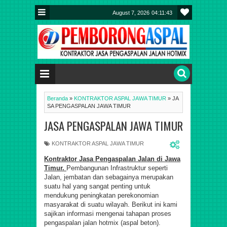
August 7, 2026
04:11:45
Beranda
»
KONTRAKTOR ASPAL JAWA TIMUR
»
JA
SA PENGASPALAN JAWA TIMUR
JASA PENGASPALAN JAWA TIMUR
KONTRAKTOR ASPAL JAWA TIMUR
Kontraktor Jasa Pengaspalan Jalan di Jawa
Timur
.
Pembangunan Infrastruktur seperti
Jalan, jembatan dan sebagainya merupakan
suatu hal yang sangat penting untuk
mendukung peningkatan perekonomian
masyarakat di suatu wilayah.
Berikut ini kami
sajikan informasi mengenai tahapan proses
pengaspalan jalan hotmix (aspal beton).