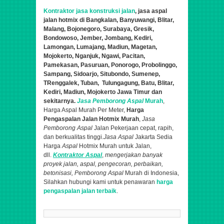
Kontraktor jasa konstruksi jalan
, jasa aspal
jalan hotmix di Bangkalan, Banyuwangi, Blitar,
Malang, Bojonegoro, Surabaya, Gresik,
Bondowoso, Jember, Jombang, Kediri,
Lamongan, Lumajang, Madiun, Magetan,
Mojokerto, Nganjuk, Ngawi, Pacitan,
Pamekasan, Pasuruan, Ponorogo, Probolinggo,
Sampang, Sidoarjo, Situbondo, Sumenep,
TRenggalek, Tuban, Tulungagung, Batu, Blitar,
Kediri, Madiun, Mojokerto Jawa Timur dan
sekitarnya.
Jasa Pemborong Aspal
Murah
,
Harga Aspal Murah Per Meter,
Harga
Pengaspalan Jalan Hotmix Murah
,
Jasa
Pemborong Aspal
Jalan
Pekerjaan cepat, rapih,
dan berkualitas tinggi.
Jasa Aspal
Jakarta Sedia
Harga
Aspal
Hotmix Murah untuk Jalan,
dll.
Kontraktor
Aspal
,
mengerjakan banyak
proyek jalan,
aspal
, pengecoran, perbaikan,
betonisasi,
Pemborong Aspal
Murah di Indonesia,
Silahkan hubungi kami untuk penawaran
harga
pengaspalan jalan terbaik
.