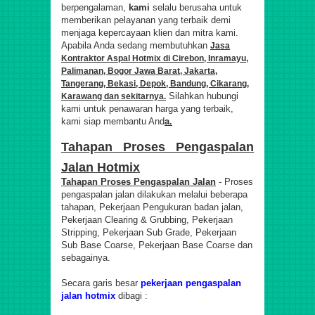
berpengalaman,
kami
selalu berusaha untuk
memberikan pelayanan yang terbaik demi
menjaga kepercayaan klien dan mitra kami
.
Apabila Anda sedang membutuhkan
Jasa
Kontraktor Aspal Hotmix di Cirebon, Inramayu,
Palimanan, Bogor Jawa Barat, Jakarta,
Tangerang, Bekasi, Depok, Bandung, Cikarang,
Silahkan hubungi
Karawang dan sekitarnya.
kami untuk penawaran harga yang terbaik,
kami siap membantu And
a.
Tahapan Proses Pengaspalan
Jalan Hotmix
Tahapan Proses Pengaspalan Jalan
- Proses
pengaspalan jalan dilakukan melalui beberapa
tahapan, Pekerjaan Pengukuran badan jalan,
Pekerjaan Clearing & Grubbing, Pekerjaan
Stripping, Pekerjaan Sub Grade, Pekerjaan
Sub Base Coarse, Pekerjaan Base Coarse dan
sebagainya.
Secara garis besar
pekerjaan pengaspalan
jalan hotmix
dibagi :