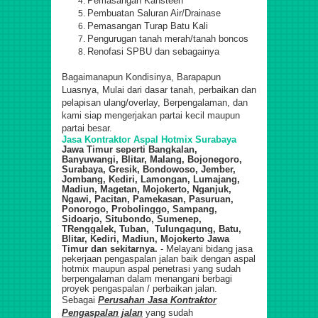
Pemasangan Kansteen
Pembuatan Saluran Air/Drainase
Pemasangan Turap Batu Kali
Pengurugan tanah merah/tanah boncos
Renofasi SPBU dan sebagainya
Bagaimanapun Kondisinya, Barapapun
Luasnya, Mulai dari dasar tanah, perbaikan dan
pelapisan ulang/overlay, Berpengalaman, dan
kami siap mengerjakan partai kecil maupun
partai besar.
Jasa Kontraktor Aspal Hotmix Surabaya
Jawa Timur seperti
Bangkalan,
Banyuwangi, Blitar, Malang, Bojonegoro,
Surabaya, Gresik, Bondowoso, Jember,
Jombang, Kediri, Lamongan, Lumajang,
Madiun, Magetan, Mojokerto, Nganjuk,
Ngawi, Pacitan, Pamekasan, Pasuruan,
Ponorogo, Probolinggo, Sampang,
Sidoarjo, Situbondo, Sumenep,
TRenggalek, Tuban, Tulungagung, Batu,
Blitar, Kediri, Madiun, Mojokerto Jawa
Timur dan sekitarnya
.
- Melayani bidang jasa
pekerjaan pengaspalan jalan baik dengan aspal
hotmix maupun aspal penetrasi yang sudah
berpengalaman dalam menangani berbagi
proyek pengaspalan / perbaikan jalan.
Sebagai
Perusahan Jasa Kontraktor
Pengaspalan jalan
yang sudah