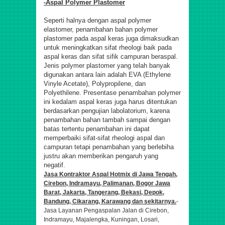
-Aspal Polymer Plastomer
Seperti halnya dengan aspal polymer
elastomer, penambahan bahan polymer
plastomer pada aspal keras juga dimaksudkan
untuk meningkatkan sifat rheologi baik pada
aspal keras dan sifat sifik campuran beraspal.
Jenis polymer plastomer yang telah banyak
digunakan antara lain adalah EVA (Ethylene
Vinyle Acetate), Polypropilene, dan
Polyethilene. Presentase penambahan polymer
ini kedalam aspal keras juga harus ditentukan
berdasarkan pengujian labolatorium, karena
penambahan bahan tambah sampai dengan
batas tertentu penambahan ini dapat
memperbaiki sifat-sifat rheologi aspal dan
campuran tetapi penambahan yang berlebiha
justru akan memberikan pengaruh yang
negatif.
Jasa Kontraktor Aspal Hotmix di Jawa Tengah,
Cirebon, Indramayu, Palimanan, Bogor Jawa
Barat, Jakarta, Tangerang, Bekasi, Depok,
Bandung, Cikarang, Karawang dan sekitarnya.
-
Jasa Layanan Pengaspalan Jalan di
Cirebon,
Indramayu, Majalengka, Kuningan, Losari,