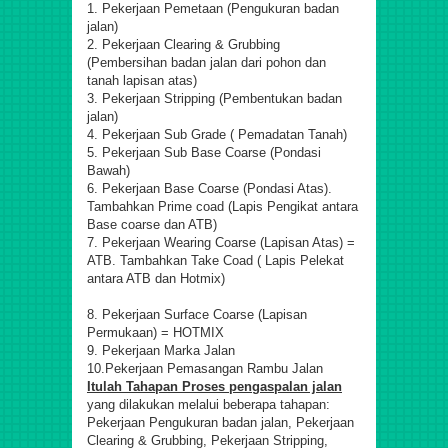
1. Pekerjaan Pemetaan (Pengukuran badan
jalan)
2. Pekerjaan Clearing & Grubbing
(Pembersihan badan jalan dari pohon dan
tanah lapisan atas)
3. Pekerjaan Stripping (Pembentukan badan
jalan)
4. Pekerjaan Sub Grade ( Pemadatan Tanah)
5. Pekerjaan Sub Base Coarse (Pondasi
Bawah)
6. Pekerjaan Base Coarse (Pondasi Atas).
Tambahkan Prime coad (Lapis Pengikat antara
Base coarse dan ATB)
7. Pekerjaan Wearing Coarse (Lapisan Atas) =
ATB. Tambahkan Take Coad ( Lapis Pelekat
antara ATB dan Hotmix)
8. Pekerjaan Surface Coarse (Lapisan
Permukaan) = HOTMIX
9. Pekerjaan Marka Jalan
10.Pekerjaan Pemasangan Rambu Jalan
Itulah Tahapan Proses pengaspalan jalan
yang dilakukan melalui beberapa tahapan:
Pekerjaan Pengukuran badan jalan, Pekerjaan
Clearing & Grubbing, Pekerjaan Stripping,