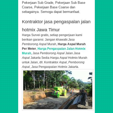
Pekerjaan Sub Grade, Pekerjaan Sub Base
Coarse, Pekerjaan Base Coarse dan
sebagainya. Semoga dapat bermanfaat.
Kontraktor jasa pengaspalan jalan
hotmix Jawa Timur
Harga Survei gratis, setiap pengerjaan kami
berikan garansi. Jangan khawatir.
Jasa
Pemborong Aspal
Murah,
Harga Aspal Murah
Per Meter
,
Harga Pengaspalan Jalan Hotmix
Murah
,
Jasa Pemborong Aspal
Jalan.
Jasa
Aspal
Jakarta Sedia Harga
Aspal
Hotmix Murah
untuk Jalan, dll. Kontraktor
Aspal
,
Pemborong
Aspal
,
Jasa
Pengaspalan Hotmix Jakarta.