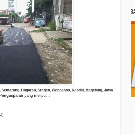
B
iga, Semarang, Ungaran, Sragen, Wonosobo, Kendal, Magelang, Jawa
 Pengaspalan
yang meliputi :
U)