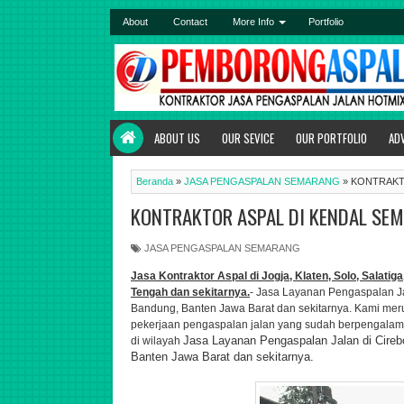
About
Contact
More Info
Portfolio
ABOUT US
OUR SEVICE
OUR PORTFOLIO
AD
Beranda
»
JASA PENGASPALAN SEMARANG
»
KONTRAKT
KONTRAKTOR ASPAL DI KENDAL SE
JASA PENGASPALAN SEMARANG
Jasa Kontraktor Aspal di Jogja, Klaten, Solo, Salat
Tengah dan sekitarnya.
- Jasa Layanan Pengaspalan J
Bandung, Banten Jawa Barat dan sekitarnya. Kami me
pekerjaan pengaspalan jalan yang sudah berpengalam
Jasa Layanan Pengaspalan Jalan di
Cireb
di wilayah
Banten Jawa Barat dan sekitarnya.