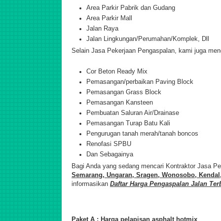
Area Parkir Pabrik dan Gudang
Area Parkir Mall
Jalan Raya
Jalan Lingkungan/Perumahan/Komplek, Dll
Selain Jasa Pekerjaan Pengaspalan, kami juga men
Cor Beton Ready Mix
Pemasangan/perbaikan Paving Block
Pemasangan Grass Block
Pemasangan Kansteen
Pembuatan Saluran Air/Drainase
Pemasangan Turap Batu Kali
Pengurugan tanah merah/tanah boncos
Renofasi SPBU
Dan Sebagainya
Bagi Anda yang sedang mencari Kontraktor Jasa Pe
Semarang, Ungaran, Sragen, Wonosobo, Kendal,
informasikan
Daftar Harga Pengaspalan Jalan Ter
Paket A : Harga pelapisan asphalt hotmix