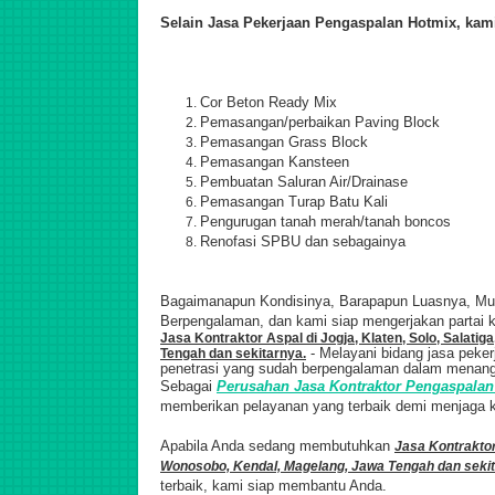
Selain Jasa Pekerjaan Pengaspalan Hotmix, kam
Cor Beton Ready Mix
Pemasangan/perbaikan Paving Block
Pemasangan Grass Block
Pemasangan Kansteen
Pembuatan Saluran Air/Drainase
Pemasangan Turap Batu Kali
Pengurugan tanah merah/tanah boncos
Renofasi SPBU dan sebagainya
Bagaimanapun Kondisinya, Barapapun Luasnya, Mulai
Berpengalaman, dan kami siap mengerjakan partai k
Jasa Kontraktor Aspal di Jogja, Klaten, Solo, Salat
- Melayani bidang jasa peke
Tengah dan sekitarnya.
penetrasi yang sudah berpengalaman dalam menangan
Sebagai
Perusahan Jasa Kontraktor Pengaspalan 
memberikan pelayanan yang terbaik demi menjaga k
Apabila Anda sedang membutuhkan
Jasa Kontraktor
Wonosobo, Kendal, Magelang, Jawa Tengah dan seki
terbaik, kami siap membantu Anda.