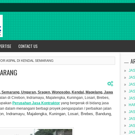
VERTISE
CONTACT US
A
OR ASPAL DI KENDAL SEMARANG
MARANG
JA
JA
JA
JA
iga, Semarang, Ungaran, Sragen, Wonosobo, Kendal, Magelang, Jawa
alan di
Cirebon, Indramayu, Majalengka, Kuningan, Losari, Brebes,
JA
rupakan
Perusahan Jasa Kontraktor
yang bergerak di bidang jasa
HA
an dalam menangani berbagi proyek pengaspalan / perbaikan jalan
JA
on, Indramayu, Majalengka, Kuningan, Losari, Brebes,
Bandung,
JA
JA
JA