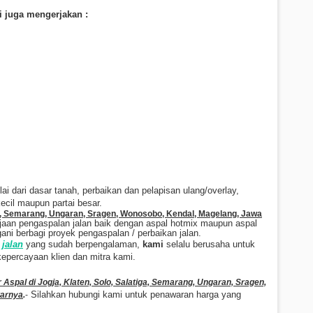
i juga mengerjakan :
 dari dasar tanah, perbaikan dan pelapisan ulang/overlay,
ecil maupun partai besar.
iga, Semarang, Ungaran, Sragen, Wonosobo, Kendal, Magelang, Jawa
rjaan pengaspalan jalan baik dengan aspal hotmix maupun aspal
i berbagi proyek pengaspalan / perbaikan jalan.
jalan
yang sudah berpengalaman,
kami
selalu berusaha untuk
epercayaan klien dan mitra kami
.
 Aspal di Jogja, Klaten, Solo, Salatiga, Semarang, Ungaran, Sragen,
Silahkan hubungi kami untuk penawaran harga yang
tarnya
.
-