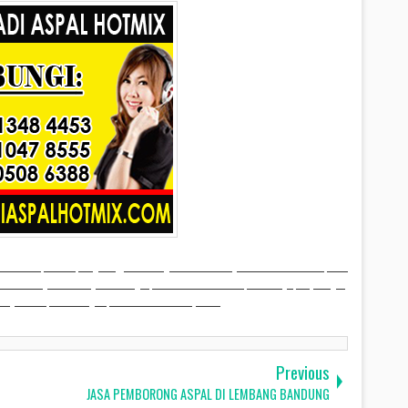
 Wonosobo, Kendal, Magelang, Jawa Tengah dan sekitarnya.
Jasa Kontraktor Aspal di
n sekitarnya.- Jasa Layanan Pengaspalan Jalan di Cirebon, Indramayu, Majalengka,
arnya. Jasa pemborong aspal hotmix murah di jakarta
Previous
JASA PEMBORONG ASPAL DI LEMBANG BANDUNG