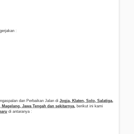
gerjakan :
ngaspalan dan Perbaikan Jalan di
Jogja, Klaten, Solo, Salatiga,
 Magelang, Jawa Tengah dan sekitarnya
,
berikut ini kami
baru
di antaranya :