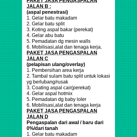
PAKET JASA PENGASPALAN
JALAN B :
(aspal penestrasi)
1. Gelar batu makadam
2. Gelar batu split
3. Koting aspal bakar (perekat)
4. Gelar abu batu
5. Pemadatan dg mesin walls
6. Mobilisasi,alat dan tenaga kerja.
PAKET JASA PENGASPALAN
JALAN C
(pelapisan ulang/overlay)
1. Pembersihan area kerja
2. Tambal sulam batu split untuk lokasi
yg berlubang/rusak
3. Coating aspal cair(perekat)
4. Gelar aspal hotmix
5. Pemadatan dg baby loler
6. Mobilisasi,alat dan tenaga kerja
PAKET JASA PENGASPALAN
JALAN D
Pengaspalan dari awal / baru dari
0%/dari tanah
1. Gelar batu makadam